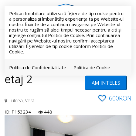
Pelican Imobiliare utilizează fişiere de tip cookie pentru
a personaliza și îmbunătăți experiența ta pe Website-ul
nostru. Înainte de a continua navigarea pe Website-ul
nostru te rugăm să aloci timpul necesar pentru a citi și
înțelege conținutul Politicii de Cookie. Prin continuarea
RETRAS
navigării pe Website-ul nostru confirmi acceptarea
utilizării fişierelor de tip cookie conform Politicii de
Acest anunt este retras !
Cookie.
Vest, garsoniera 11mp,
Politica de Confidentialitate
Politica de Cookie
etaj 2
AM INTELES
600RON
Tulcea, Vest
ID: P153234
448