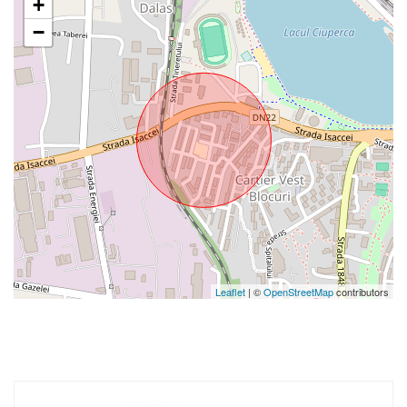
+
−
Leaflet
| ©
OpenStreetMap
contributors