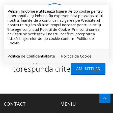
Pelican Imobiliare utilizează fişiere de tip cookie pentru
a personaliza și îmbunătăți experiența ta pe Website-ul
nostru. Înainte de a continua navigarea pe Website-ul
nostru te rugăm să aloci timpul necesar pentru a citi și
înțelege conținutul Politicii de Cookie. Prin continuarea
Favorite
navigării pe Website-ul nostru confirmi acceptarea
utilizării fişierelor de tip cookie conform Politicii de
Cookie.
Politica de Confidentialitate
Politica de Cookie
Nu s-au gasit rezultate care sa
corespunda criteriilor dvs!
AM INTELES
CONTACT
MENIU