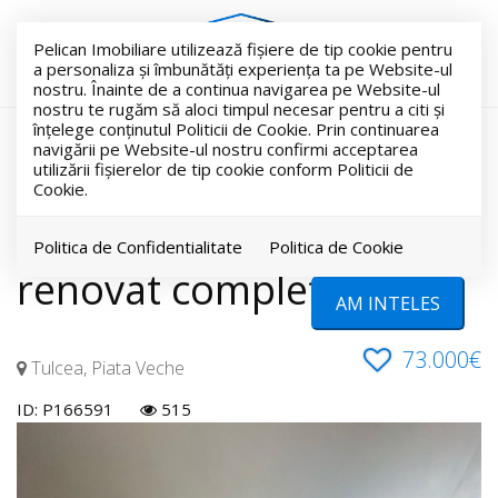
Pelican Imobiliare utilizează fişiere de tip cookie pentru
a personaliza și îmbunătăți experiența ta pe Website-ul
nostru. Înainte de a continua navigarea pe Website-ul
nostru te rugăm să aloci timpul necesar pentru a citi și
înțelege conținutul Politicii de Cookie. Prin continuarea
VANDUT
navigării pe Website-ul nostru confirmi acceptarea
utilizării fişierelor de tip cookie conform Politicii de
Acest anunt este vandut !
Cookie.
Isaccei, 2 camere,
Politica de Confidentialitate
Politica de Cookie
renovat complet
AM INTELES
73.000€
Tulcea, Piata Veche
ID: P166591
515