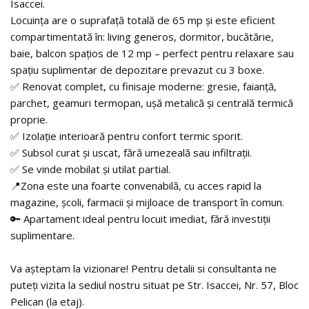
Isaccei.
Locuința are o suprafață totală de 65 mp și este eficient
compartimentată în: living generos, dormitor, bucătărie,
baie, balcon spațios de 12 mp – perfect pentru relaxare sau
spațiu suplimentar de depozitare prevazut cu 3 boxe.
✅ Renovat complet, cu finisaje moderne: gresie, faianță,
parchet, geamuri termopan, ușă metalică și centrală termică
proprie.
✅ Izolație interioară pentru confort termic sporit.
✅ Subsol curat și uscat, fără umezeală sau infiltrații.
✅ Se vinde mobilat și utilat partial.
📍Zona este una foarte convenabilă, cu acces rapid la
magazine, școli, farmacii și mijloace de transport în comun.
🔑 Apartament ideal pentru locuit imediat, fără investiții
suplimentare.
Va așteptam la vizionare! Pentru detalii si consultanta ne
puteți vizita la sediul nostru situat pe Str. Isaccei, Nr. 57, Bloc
Pelican (la etaj).