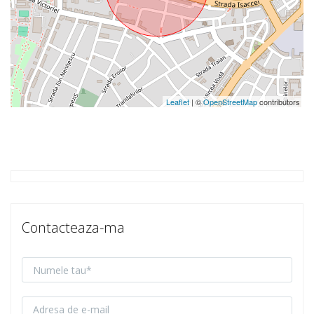
Leaflet
| ©
OpenStreetMap
contributors
Contacteaza-ma