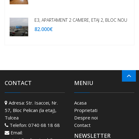
E3, APARTAMENT 2 CAMERE, ETAJ 2, BLOC NOU
82.000€
CONTACT
MENIU
Adresa:
Str. Isaccei, Nr.
Acasa
57, Bloc Pelican (la etaj),
Proprietati
Tulcea
Despre noi
Telefon:
0740 68 18 68
Contact
Email:
NEWSLETTER