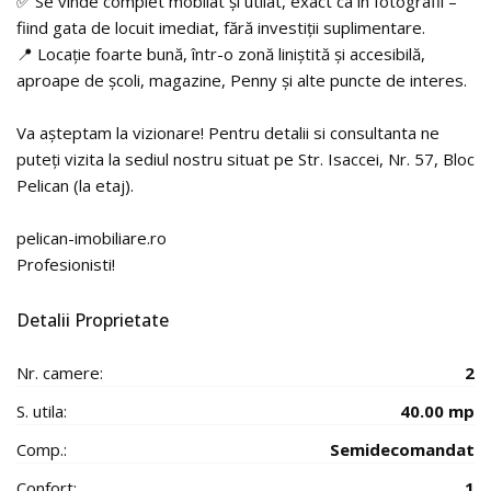
✅ Se vinde complet mobilat și utilat, exact ca în fotografii –
fiind gata de locuit imediat, fără investiții suplimentare.
📍 Locație foarte bună, într-o zonă liniștită și accesibilă,
aproape de școli, magazine, Penny și alte puncte de interes.
Va așteptam la vizionare! Pentru detalii si consultanta ne
puteți vizita la sediul nostru situat pe Str. Isaccei, Nr. 57, Bloc
Pelican (la etaj).
pelican-imobiliare.ro
Profesionisti!
Detalii Proprietate
Nr. camere:
2
S. utila:
40.00 mp
Comp.:
Semidecomandat
Confort:
1