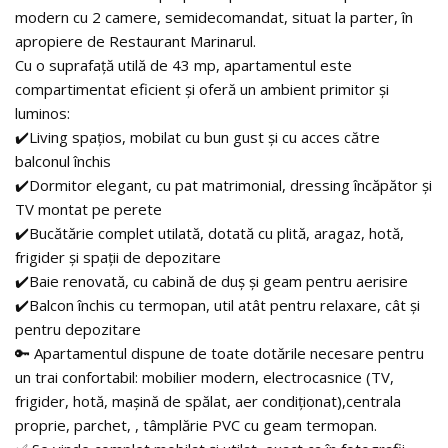
modern cu 2 camere, semidecomandat, situat la parter, în
apropiere de Restaurant Marinarul.
Cu o suprafață utilă de 43 mp, apartamentul este
compartimentat eficient și oferă un ambient primitor și
luminos:
✔️Living spațios, mobilat cu bun gust și cu acces către
balconul închis
✔️Dormitor elegant, cu pat matrimonial, dressing încăpător și
TV montat pe perete
✔️Bucătărie complet utilată, dotată cu plită, aragaz, hotă,
frigider și spații de depozitare
✔️Baie renovată, cu cabină de duș și geam pentru aerisire
✔️Balcon închis cu termopan, util atât pentru relaxare, cât și
pentru depozitare
🔑 Apartamentul dispune de toate dotările necesare pentru
un trai confortabil: mobilier modern, electrocasnice (TV,
frigider, hotă, mașină de spălat, aer condiționat),centrala
proprie, parchet, , tâmplărie PVC cu geam termopan.