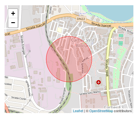
+
−
Leaflet
| ©
OpenStreetMap
contributors