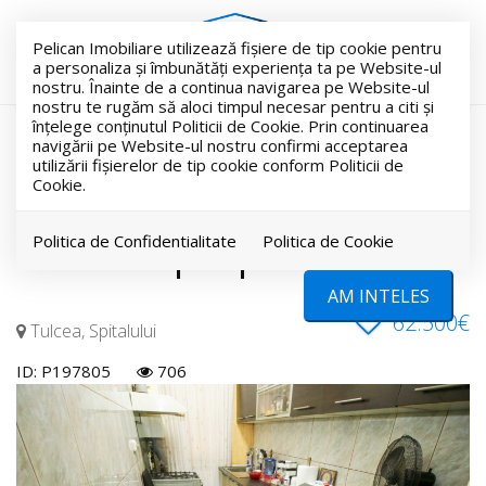
Pelican Imobiliare utilizează fişiere de tip cookie pentru
a personaliza și îmbunătăți experiența ta pe Website-ul
nostru. Înainte de a continua navigarea pe Website-ul
nostru te rugăm să aloci timpul necesar pentru a citi și
înțelege conținutul Politicii de Cookie. Prin continuarea
Marinarul, 2 camere
navigării pe Website-ul nostru confirmi acceptarea
utilizării fişierelor de tip cookie conform Politicii de
Cookie.
renovat modern,
centrala proprie
Politica de Confidentialitate
Politica de Cookie
AM INTELES
62.500€
Tulcea, Spitalului
ID: P197805
706